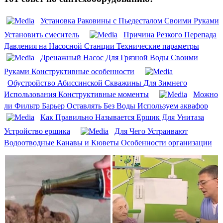
Установка Раковины с Пьедесталом Своими Руками
Установить смеситель
Причина Резкого Перепада
Давления на Насосной Станции Технические параметры
Дренажный Насос Для Грязной Воды Своими
Руками Конструктивные особенности
Обустройство Абиссинской Скважины Для Зимнего
Использования Конструктивные моменты
Можно
ли Фильтр Барьер Оставлять Без Воды Используем аквафор
Как Правильно Называется Ершик Для Унитаза
Устройство ершика
Для Чего Устраивают
Водоотводные Канавы и Кюветы Особенности организации