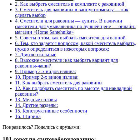
2.
Как выбрать смеситель в комплекте с раковиной |
3.
Смеситель для раковины в ванную комнату — как
сделать выбор
4.
Смесители для раковины — купить. В наличии
смесители для умывальника по лучшей цене — онлайн-
магазин «Home Santehnika»
5.
Советы о том, как выбрать смеситель для ванной
6.
Тем, кто задается вопросом, какой смеситель выбрать,
нужно определиться в некоторых вопросах:
7.
Двухвентильные
8.
Высокие смесители: как выбрать вариант для
раковины-чаши?
9.
Пример 2-х видов излива:
10.
Пример 2-х видов излива:
11.
Как выбрать смеситель для раковины
12.
Как подобрать смеситель по высоте для накладной
раковины?
13.
Медные сплавы
14.
Другие разделы:
15.
Конструктивные особенности
16.
Ширина
Понравилось? Поделись с друзьями:
101 совет по сантехоборудованию: