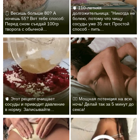
🫀 110-летняя
🩱 Весишь больше 80? А
долгожительница: "Никогда не
хочешь 55? Вот тебе способ:
болею, потому что чищу
Перед сном съедай 100гр
сосуды уже 35 лет. Простой
творога с обычной...
способ - пить...
🫀 Этот рецепт очищает
❤️‍🔥 Мощная потенция на всю
сосуды и приводит давление
ночь! Делай так за 5 минут до
в норму. Записывайте...
секса!