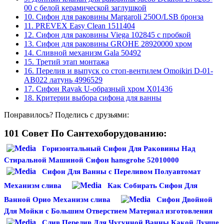
00 с белой керамической заглушкой
10.
Сифон для раковины Margaroli 250O/LSB бронза
11.
PREVEX Easy Clean 1511404
12.
Сифон для раковины Viega 102845 с пробкой
13.
Сифон для раковины GROHE 28920000 хром
14.
Сливной механизм Gala 50492
15.
Третий этап монтажа
16.
Перелив и выпуск со стоп-вентилем Omoikiri D-01-
AB022 латунь 4996529
17.
Сифон Ravak U-образный хром X01436
18.
Критерии выбора сифона для ванны
Понравилось? Поделись с друзьями:
101 Совет По Сантехоборудованию:
Горизонтальный Сифон Для Раковины Над
Стиральной Машиной Сифон hansgrohe 52010000
Сифон Для Ванны с Переливом Полуавтомат
Механизм слива
Как Собирать Сифон Для
Ванной Орио Механизм слива
Сифон Двойной
Для Мойки с Большим Отверстием Материал изготовления
Слив Перелив Для Чугунной Ванны Какой Лучше