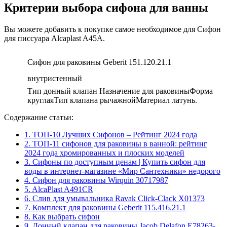
Критерии выбора сифона для ванны
Вы можете добавить к покупке самое необходимое для Сифон
для писсуара Alcaplast A45A.
Сифон для раковины Geberit 151.120.21.1
внутристенный
Тип донный клапан Назначение для раковиныФорма
круглаяТип клапана рычажнойМатериал латунь.
Содержание статьи:
1.
ТОП-10 Лучших Сифонов – Рейтинг 2024 года
2.
ТОП-11 сифонов для раковины в ванной: рейтинг
2024 года хромированных и плоских моделей
3.
Сифоны по доступным ценам | Купить сифон для
воды в интернет-магазине «Мир Сантехники» недорого
4.
Сифон для раковины Wirquin 30717987
5.
AlcaPlast A491CR
6.
Слив для умывальника Ravak Click-Clack X01373
7.
Комплект для раковины Geberit 115.416.21.1
8.
Как выбрать сифон
9.
Донный клапан для раковины Jacob Delafon E78263-