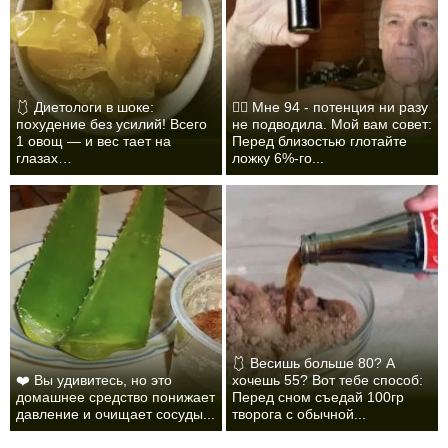
🩱 Диетологи в шоке:
❤️‍🔥 Мне 94 - потенция ни разу
похудение без усилий! Всего
не подводила. Мой вам совет:
1 овощ — и вес тает на
Перед близостью глотайте
глазах…
ложку 6%-го...
🩱 Весишь больше 80? А
❤️ Вы удивитесь, но это
хочешь 55? Вот тебе способ:
домашнее средство понижает
Перед сном съедай 100гр
давление и очищает сосуды...
творога с обычной...