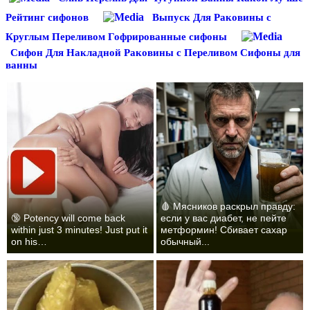
Рейтинг сифонов
Выпуск Для Раковины с
Круглым Переливом Гофрированные сифоны
Сифон Для Накладной Раковины с Переливом Сифоны для
ванны
🩸 Мясников раскрыл правду:
🔞 Potency will come back
если у вас диабет, не пейте
within just 3 minutes! Just put it
метформин! Сбивает сахар
on his…
обычный...