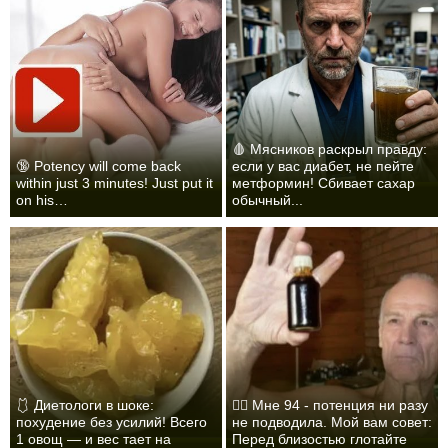
🩸 Мясников раскрыл правду:
🔞 Potency will come back
если у вас диабет, не пейте
within just 3 minutes! Just put it
метформин! Сбивает сахар
on his…
обычный...
🩱 Диетологи в шоке:
❤️‍🔥 Мне 94 - потенция ни разу
похудение без усилий! Всего
не подводила. Мой вам совет:
1 овощ — и вес тает на
Перед близостью глотайте