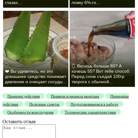
глазах…
ложку 6%-го...
🩱 Весишь больше 80? А
❤️ Вы удивитесь, но это
хочешь 55? Вот тебе способ:
домашнее средство понижает
Перед сном съедай 100гр
давление и очищает сосуды...
творога с обычной...
Принцип действия
Правила и нюансы монтажа
Принципы
действия
Полезные советы
Подготавливаемся к работе
Особенности конструкции
Технические характеристики
Оставить отзыв