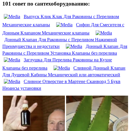
101 совет по сантехоборудованию:
Выпуск Клик Клак Для Раковины с Переливом
Механические клапаны
Сифон Для Смесителя с
Донным Клапаном Механические клапаны
Донный Клапан Для Раковины с Переливом Нажимной
Преимущества и недостатки
Донный Клапан Для
Раковины с Переливом Установка Клапаны без перелива
Заглушка Для Перелива Раковины на Кухне
Клапаны без перелива
Сливной Донный Клапан
Для Душевой Кабины Механический или автоматический
Сливное Отверстие в Мартене Сканворд 5 Букв
Нюансы установки