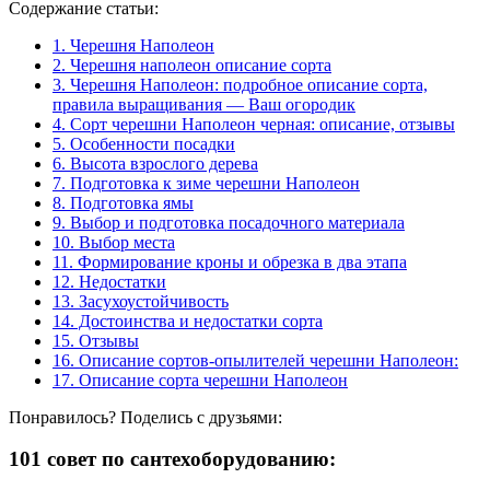
Содержание статьи:
1.
Черешня Наполеон
2.
Черешня наполеон описание сорта
3.
Черешня Наполеон: подробное описание сорта,
правила выращивания — Ваш огородик
4.
Сорт черешни Наполеон черная: описание, отзывы
5.
Особенности посадки
6.
Высота взрослого дерева
7.
Подготовка к зиме черешни Наполеон
8.
Подготовка ямы
9.
Выбор и подготовка посадочного материала
10.
Выбор места
11.
Формирование кроны и обрезка в два этапа
12.
Недостатки
13.
Засухоустойчивость
14.
Достоинства и недостатки сорта
15.
Отзывы
16.
Описание сортов-опылителей черешни Наполеон:
17.
Описание сорта черешни Наполеон
Понравилось? Поделись с друзьями:
101 совет по сантехоборудованию: