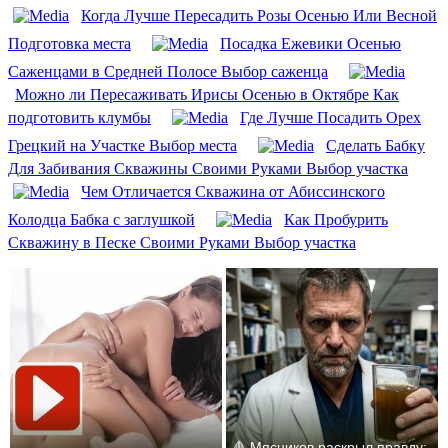
Когда Лучше Пересадить Розы Осенью Или Весной
Подготовка места
Посадка Ежевики Осенью
Саженцами в Средней Полосе Выбор саженца
Можно ли Пересаживать Ирисы Осенью в Октябре Как
подготовить клумбы
Где Лучше Посадить Орех
Грецкий на Участке Выбор места
Сделать Бабку
Для Забивания Скважины Своими Руками Выбор участка
Чем Отличается Скважина от Абиссинского
Колодца Бабка с заглушкой
Как Пробурить
Скважину в Песке Своими Руками Выбор участка
🩸 Мясников раскрыл правду: