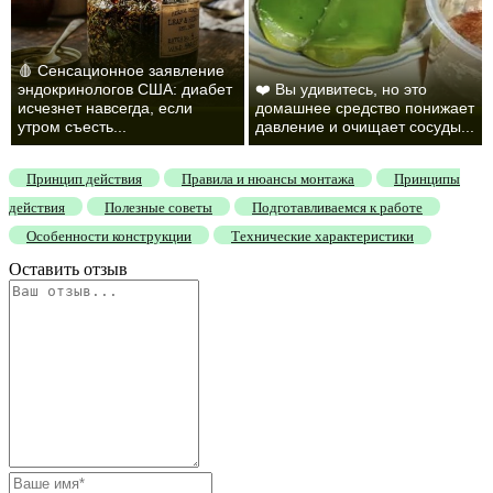
🩸 Сенсационное заявление
эндокринологов США: диабет
❤️ Вы удивитесь, но это
исчезнет навсегда, если
домашнее средство понижает
утром съесть...
давление и очищает сосуды...
Принцип действия
Правила и нюансы монтажа
Принципы
действия
Полезные советы
Подготавливаемся к работе
Особенности конструкции
Технические характеристики
Оставить отзыв