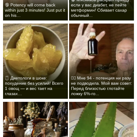
🔞 Potency will come back
если у вас диабет, не пейте
within just 3 minutes! Just put it
метформин! Сбивает сахар
on his…
обычный...
🩱 Диетологи в шоке:
❤️‍🔥 Мне 94 - потенция ни разу
похудение без усилий! Всего
не подводила. Мой вам совет:
1 овощ — и вес тает на
Перед близостью глотайте
глазах…
ложку 6%-го...