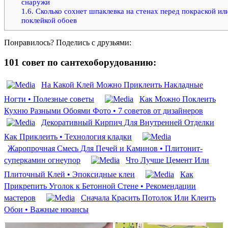
снаружи
1.6.
Сколько сохнет шпаклевка на стенах перед покраской ил
поклейкой обоев
Понравилось? Поделись с друзьями:
101 совет по сантехоборудованию:
На Какой Клей Можно Приклеить Накладные
Ногти • Полезные советы
Как Можно Поклеить
Кухню Разными Обоями Фото • 7 советов от дизайнеров
Декоративный Кирпич Для Внутренней Отделки
Как Приклеить • Технология кладки
Жаропрочная Смесь Для Печей и Каминов • Плитонит-
суперкамин огнеупор
Что Лучше Цемент Или
Плиточный Клей • Эпоксидные клеи
Как
Прикрепить Уголок к Бетонной Стене • Рекомендации
мастеров
Сначала Красить Потолок Или Клеить
Обои • Важные нюансы