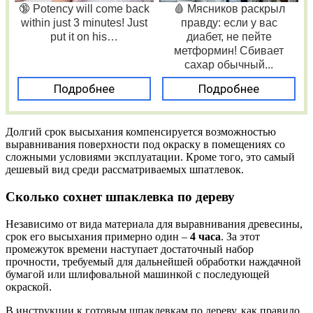
🔞 Potency will come back
🩸 Мясников раскрыл
within just 3 minutes! Just
правду: если у вас
put it on his…
диабет, не пейте
метформин! Сбивает
сахар обычный...
Подробнее
Подробнее
Долгий срок высыхания компенсируется возможностью
выравнивания поверхности под окраску в помещениях со
сложными условиями эксплуатации. Кроме того, это самый
дешевый вид среди рассматриваемых шпатлевок.
Сколько сохнет шпаклевка по дереву
Независимо от вида материала для выравнивания древесины,
срок его высыхания примерно один –
4 часа
. За этот
промежуток времени наступает достаточный набор
прочности, требуемый для дальнейшей обработки наждачной
бумагой или шлифовальной машинкой с последующей
окраской.
В инструкции к готовым шпаклевкам по дереву, как правило,