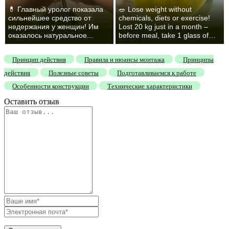
💊 Главный уролог показала
🥗 Lose weight without
сильнейшее средство от
chemicals, diets or exercise!
недержания у женщин! Им
Lost 20 kg just in a month –
оказалось натуральное...
before meal, take 1 glass of…
Принцип действия
Правила и нюансы монтажа
Принципы
действия
Полезные советы
Подготавливаемся к работе
Особенности конструкции
Технические характеристики
Оставить отзыв