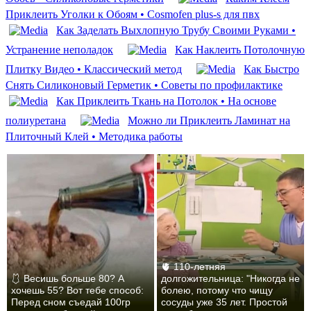
Приклеить Уголки к Обоям • Cosmofen plus-s для пвх
Как Заделать Выхлопную Трубу Своими Руками •
Устранение неполадок
Как Наклеить Потолочную
Плитку Видео • Классический метод
Как Быстро
Снять Силиконовый Герметик • Советы по профилактике
Как Приклеить Ткань на Потолок • На основе
полиуретана
Можно ли Приклеить Ламинат на
Плиточный Клей • Методика работы
🫀 110-летняя
🩱 Весишь больше 80? А
долгожительница: "Никогда не
хочешь 55? Вот тебе способ:
болею, потому что чищу
Перед сном съедай 100гр
сосуды уже 35 лет. Простой