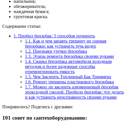
напильник;
обезжириватель;
наждачная бумага;
грунтовая краска.
Содержание статьи:
1.
Пробил бензобак: 5 способов починить
1.1.
Как и чем запаять трещину не снимая
бензобаки: как устранить течь видео
1.2.
Признаки утечки бензобака
1.3.
Этапы ремонта бензобака своими руками
1.4.
Сварка бензобака автомобиля холодным
методом и более надежные способы
отремонтировать емкость
1.5.
Чем Заклеить Топливный Бак Триммера
1.6.
Ремонт трещины пластикового бензобака
1.7.
Можно ли заклеить алюминиевый бензобак
эпоксидной смолой. Пробило бензобак: что делать
и как устранить неисправность своими руками
Понравилось? Поделись с друзьями:
101 совет по сантехоборудованию: