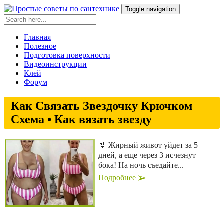
Toggle navigation
Главная
Полезное
Подготовка поверхности
Видеоинструкции
Клей
Форум
Как Связать Звездочку Крючком
Схема • Как вязать звезду
👙 Жирный живот уйдет за 5
дней, а еще через 3 исчезнут
бока! На ночь съедайте...
Подробнее