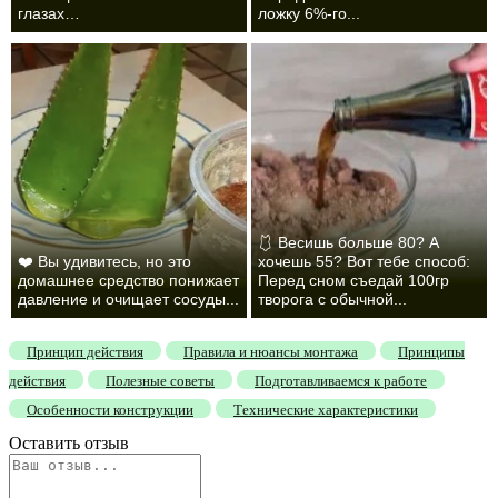
глазах…
ложку 6%-го...
🩱 Весишь больше 80? А
❤️ Вы удивитесь, но это
хочешь 55? Вот тебе способ:
домашнее средство понижает
Перед сном съедай 100гр
давление и очищает сосуды...
творога с обычной...
Принцип действия
Правила и нюансы монтажа
Принципы
действия
Полезные советы
Подготавливаемся к работе
Особенности конструкции
Технические характеристики
Оставить отзыв