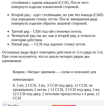
столбиком с одним накидом (ССН). После чего
повернуть изделие изнаночной стороной.
Второй ряд – идет столбиками, но уже без накида (СБН)
под переднюю стенку петли. После завершения ряда
повернуть изделие обратно лицевой стороной.
Третий ряд – СБН под обе стеночки петель.
Четвертый ряд так же, как и второй ряд, в точности
повторяя действия.
Пятый ряд — ССН под заднюю стенку петли.
Остальные ряды будут повторять действия от 2-го ряда по 5-й.
При этом получается, что из цикла четырех рядов два
одинаковые.
Коврик «Звезда» крючком — схема и описание для
начинающих
8. 3 вп, 2 ССН, 3 вп, 3 ССН под арку, 12 ССН, не
провязывать 2 петли, ( 12 ССН, 3 ССН под арку, 3 вп,
12 ССН под арку, 2 петельки пропустить) х 4 раза, 12
ССН