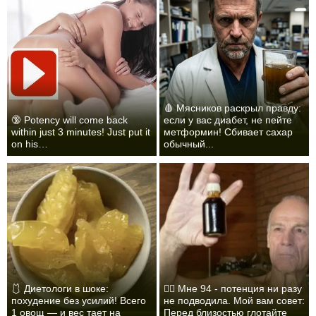
🩸 Мясников раскрыл правду:
🔞 Potency will come back
если у вас диабет, не пейте
within just 3 minutes! Just put it
метформин! Сбивает сахар
on his…
обычный...
🩱 Диетологи в шоке:
❤️‍🔥 Мне 94 - потенция ни разу
похудение без усилий! Всего
не подводила. Мой вам совет:
1 овощ — и вес тает на
Перед близостью глотайте