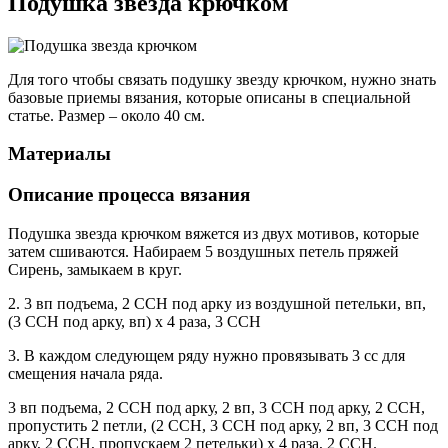
Подушка звезда крючком
Для того чтобы связать подушку звезду крючком, нужно знать
базовые приемы вязания, которые описаны в специальной
статье. Размер – около 40 см.
Материалы
Описание процесса вязания
Подушка звезда крючком вяжется из двух мотивов, которые
затем сшиваются. Набираем 5 воздушных петель пряжей
Сирень, замыкаем в круг.
2. 3 вп подъема, 2 ССН под арку из воздушной петельки, вп,
(3 ССН под арку, вп) х 4 раза, 3 ССН
3. В каждом следующем ряду нужно провязывать 3 сс для
смещения начала ряда.
3 вп подъема, 2 ССН под арку, 2 вп, 3 ССН под арку, 2 ССН,
пропустить 2 петли, (2 ССН, 3 ССН под арку, 2 вп, 3 ССН под
арку, 2 ССН, пропускаем 2 петельки) х 4 раза, 2 ССН.