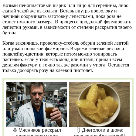
Возьми пенопластовый шарик или яйцо для середины, либо
скатай такой же из фольги. Вставь внутрь проволоку и
начинай оборачивать заготовку лепестками, пока роза не
станет нужного размера. В процессе продолжай формировать
лепестки руками, в зависимости от степени раскрытия твоего
бутона.
Когда закончишь, проволоку-стебель оберни зеленой лентой
или узкой полоской фоамирана. Вырежи зеленые листья и
подклейку-цветник, которые потом можно тонировать
пастелью. Если у тебя есть молд или штамп, придай всем
деталям фактуру, и точно так же разомни у утюга. Останется
только дособрать розу на клеевой пистолет.
🩸 Мясников раскрыл
🩱 Диетологи в шоке: