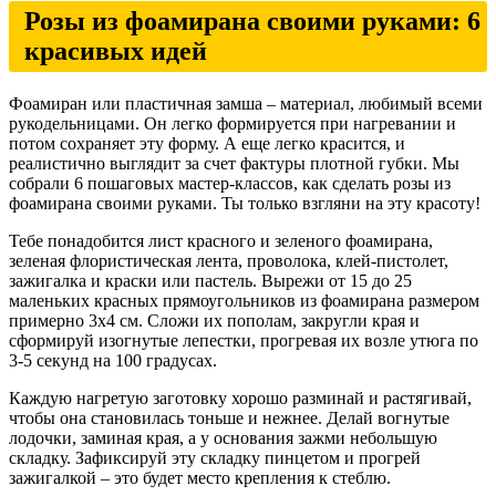
Розы из фоамирана своими руками: 6
красивых идей
Фоамиран или пластичная замша – материал, любимый всеми
рукодельницами. Он легко формируется при нагревании и
потом сохраняет эту форму. А еще легко красится, и
реалистично выглядит за счет фактуры плотной губки. Мы
собрали 6 пошаговых мастер-классов, как сделать розы из
фоамирана своими руками. Ты только взгляни на эту красоту!
Тебе понадобится лист красного и зеленого фоамирана,
зеленая флористическая лента, проволока, клей-пистолет,
зажигалка и краски или пастель. Вырежи от 15 до 25
маленьких красных прямоугольников из фоамирана размером
примерно 3х4 см. Сложи их пополам, закругли края и
сформируй изогнутые лепестки, прогревая их возле утюга по
3-5 секунд на 100 градусах.
Каждую нагретую заготовку хорошо разминай и растягивай,
чтобы она становилась тоньше и нежнее. Делай вогнутые
лодочки, заминая края, а у основания зажми небольшую
складку. Зафиксируй эту складку пинцетом и прогрей
зажигалкой – это будет место крепления к стеблю.