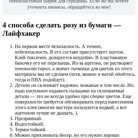
пенопластовый шарик для середины. Если же вы хотите
уточнить нюансы, обращайтесь ко мне!
4 способа сделать розу из бумаги —
Лайфхакер
На первом месте безопасность. А точнее,
небезопасность. В его составе присутствует ацетон.
Клей токсичен, дозируется неудобно. В пластиковую
баночку его не перельешь. Из-за ацетона, он растворяет
пенополистирол, а значит тычинки для цветов из этого
материала мы не сделаем (хотя, можно и ватой обойтись,
тогда и ПВА подойдет).
Детали он склеивает надежно, кожаные в том числе. Но,
надо посильнее надавить пальцами на склеиваемые
детали — это не всегда удобно при сборке цветов. Еще
поверхности требуется обезжиривать перед нанесением
этого клея (многие мастера пользуются водкой, а вот
ацетоном лучше не дышать. ).
Прозрачный.
Водостойкий.
Термостойкий.
Можно приклеивать бисер, но его нужно хорошо