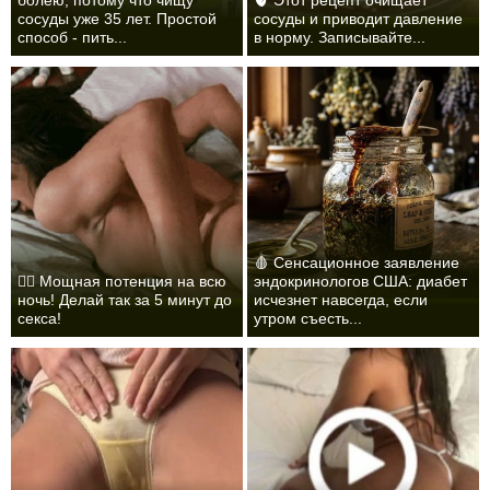
болею, потому что чищу
🫀 Этот рецепт очищает
сосуды уже 35 лет. Простой
сосуды и приводит давление
способ - пить...
в норму. Записывайте...
🩸 Сенсационное заявление
❤️‍🔥 Мощная потенция на всю
эндокринологов США: диабет
ночь! Делай так за 5 минут до
исчезнет навсегда, если
секса!
утром съесть...