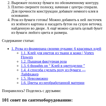
Вырежьте полоску бумаги по обозначенному контуру.
Плотно сверните полоску, начиная с центра спирали.
Для прочности конструкции добавьте немного клея в
основание.
Роза из бумаги готова! Можно добавить к ней листочек
из зелёного картона и насадить бутон на сухую веточку,
найденную во дворе. А ещё можно сделать целый букет
из бумаги любого цвета и размера.
Содержание статьи:
1.
Розы из фоамирана своими руками: 6 красивых идей
1.1.
Клей для цветов из ткани и кожи | Vortex
Flowers
1.2.
Пышная фактурная роза
1.3.
6 thoughts on “ Клей в цветоделии ”
1.4.
4 способа сделать розу из бумаги —
Лайфхакер
1.5.
Невозможно
1.6.
Цветы из необработанной материи
Понравилось? Поделись с друзьями:
101 совет по сантехоборудованию: