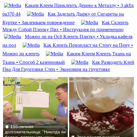
Каким Клеем Приклеить Дерево к Металлу • 3 akfix
pa370 d4
Как Заделать Дырку от Сигареты на
Куртке • Заклеиваем повреждение
Как Склеить
Между Собой Пленку Пвх • Инструкция по применению
Можно ли на Осб Клеить Плитку • Укладка кафеля
на пол
Как Клеить Пенопласт на Стену на Пену •
Можно ли клеить
Каким Клеем Клеить Ткань на
Ткань • Способ 2 казеиновый
Как Разводить Клей
Пва Для Грунтовки Стен • Экономим на грунтовке
🫀 110-летняя
долгожительница: "Никогда не