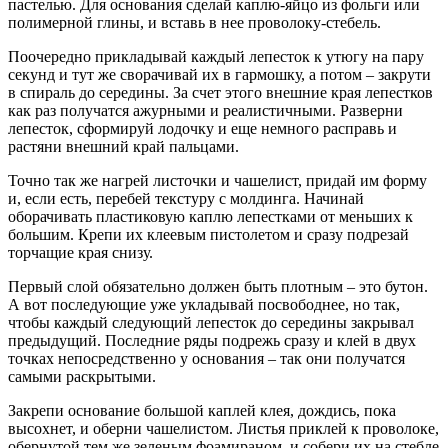
пастелью. Для основания сделай каплю-яйцо из фольги или
полимерной глины, и вставь в нее проволоку-стебель.
Поочередно прикладывай каждый лепесток к утюгу на пару
секунд и тут же сворачивай их в гармошку, а потом – закрути
в спираль до середины. За счет этого внешние края лепестков
как раз получатся ажурными и реалистичными. Разверни
лепесток, сформируй лодочку и еще немного расправь и
растяни внешний край пальцами.
Точно так же нагрей листочки и чашелист, придай им форму
и, если есть, перебей текстуру с молдинга. Начинай
оборачивать пластиковую каплю лепестками от меньших к
большим. Крепи их клеевым пистолетом и сразу подрезай
торчащие края снизу.
Первый слой обязательно должен быть плотным – это бутон.
А вот последующие уже укладывай посвободнее, но так,
чтобы каждый следующий лепесток до середины закрывал
предыдущий. Последние ряды подрежь сразу и клей в двух
точках непосредственно у основания – так они получатся
самыми раскрытыми.
Закрепи основание большой каплей клея, дождись, пока
высохнет, и оберни чашелистом. Листья приклей к проволоке,
обернутой тем же зеленым фоамираном, и собери их на стебле