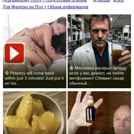
Для Фанеры на Пол • Общая информация
🩸 Мясников раскрыл правду:
🔞 Potency will come back
если у вас диабет, не пейте
within just 3 minutes! Just put it
метформин! Сбивает сахар
on his…
обычный...