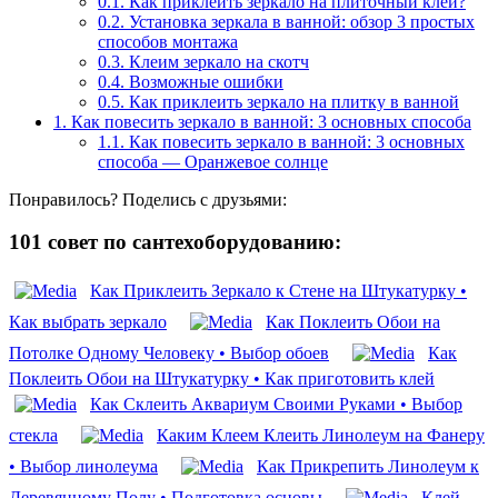
0.1.
Как приклеить зеркало на плиточный клей?
0.2.
Установка зеркала в ванной: обзор 3 простых
способов монтажа
0.3.
Клеим зеркало на скотч
0.4.
Возможные ошибки
0.5.
Как приклеить зеркало на плитку в ванной
1.
Как повесить зеркало в ванной: 3 основных способа
1.1.
Как повесить зеркало в ванной: 3 основных
способа — Оранжевое солнце
Понравилось? Поделись с друзьями:
101 совет по сантехоборудованию:
Как Приклеить Зеркало к Стене на Штукатурку •
Как выбрать зеркало
Как Поклеить Обои на
Потолке Одному Человеку • Выбор обоев
Как
Поклеить Обои на Штукатурку • Как приготовить клей
Как Склеить Аквариум Своими Руками • Выбор
стекла
Каким Клеем Клеить Линолеум на Фанеру
• Выбор линолеума
Как Прикрепить Линолеум к
Деревянному Полу • Подготовка основы
Клей