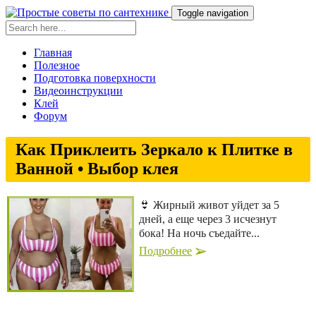
Toggle navigation
Главная
Полезное
Подготовка поверхности
Видеоинструкции
Клей
Форум
Как Приклеить Зеркало к Плитке в
Ванной • Выбор клея
👙 Жирный живот уйдет за 5
дней, а еще через 3 исчезнут
бока! На ночь съедайте...
Подробнее