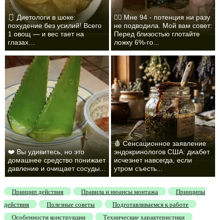
🩱 Диетологи в шоке:
❤️‍🔥 Мне 94 - потенция ни разу
похудение без усилий! Всего
не подводила. Мой вам совет:
1 овощ — и вес тает на
Перед близостью глотайте
глазах…
ложку 6%-го...
🩸 Сенсационное заявление
❤️ Вы удивитесь, но это
эндокринологов США: диабет
домашнее средство понижает
исчезнет навсегда, если
давление и очищает сосуды...
утром съесть...
Принцип действия
Правила и нюансы монтажа
Принципы
действия
Полезные советы
Подготавливаемся к работе
Особенности конструкции
Технические характеристики