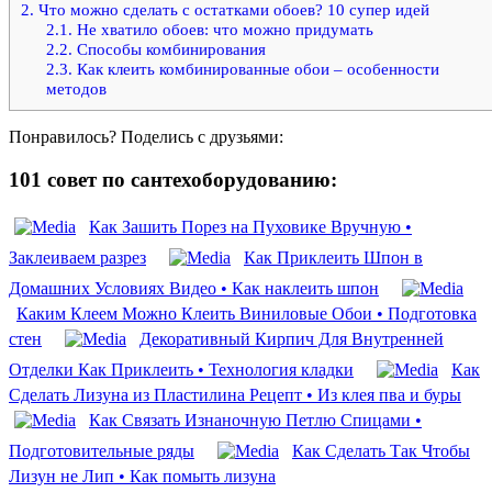
2.
Что можно сделать с остатками обоев? 10 супер идей
2.1.
Не хватило обоев: что можно придумать
2.2.
Способы комбинирования
2.3.
Как клеить комбинированные обои – особенности
методов
Понравилось? Поделись с друзьями:
101 совет по сантехоборудованию:
Как Зашить Порез на Пуховике Вручную •
Заклеиваем разрез
Как Приклеить Шпон в
Домашних Условиях Видео • Как наклеить шпон
Каким Клеем Можно Клеить Виниловые Обои • Подготовка
стен
Декоративный Кирпич Для Внутренней
Отделки Как Приклеить • Технология кладки
Как
Сделать Лизуна из Пластилина Рецепт • Из клея пва и буры
Как Связать Изнаночную Петлю Спицами •
Подготовительные ряды
Как Сделать Так Чтобы
Лизун не Лип • Как помыть лизуна