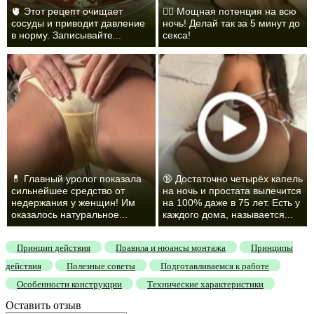
🫀 Этот рецепт очищает
❤️‍🔥 Мощная потенция на всю
сосуды и приводит давление
ночь! Делай так за 5 минут до
в норму. Записывайте...
секса!
💊 Главный уролог показала
🔞 Достаточно четырёх капель
сильнейшее средство от
на ночь и простата вылечится
недержания у женщин! Им
на 100% даже в 75 лет. Есть у
оказалось натуральное...
каждого дома, называется...
Принцип действия
Правила и нюансы монтажа
Принципы
действия
Полезные советы
Подготавливаемся к работе
Особенности конструкции
Технические характеристики
Оставить отзыв