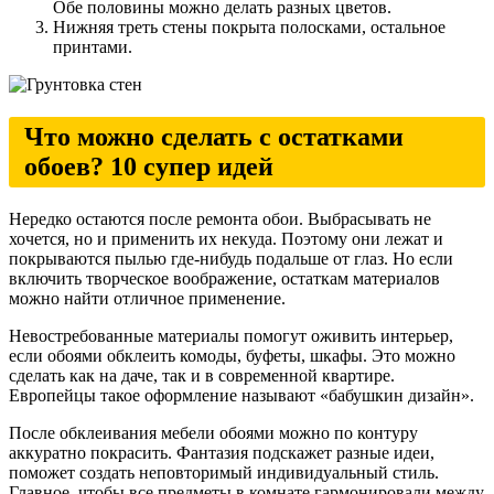
Обе половины можно делать разных цветов.
Нижняя треть стены покрыта полосками, остальное
принтами.
Что можно сделать с остатками
обоев? 10 супер идей
Нередко остаются после ремонта обои. Выбрасывать не
хочется, но и применить их некуда. Поэтому они лежат и
покрываются пылью где-нибудь подальше от глаз. Но если
включить творческое воображение, остаткам материалов
можно найти отличное применение.
Невостребованные материалы помогут оживить интерьер,
если обоями обклеить комоды, буфеты, шкафы. Это можно
сделать как на даче, так и в современной квартире.
Европейцы такое оформление называют «бабушкин дизайн».
После обклеивания мебели обоями можно по контуру
аккуратно покрасить. Фантазия подскажет разные идеи,
поможет создать неповторимый индивидуальный стиль.
Главное, чтобы все предметы в комнате гармонировали между