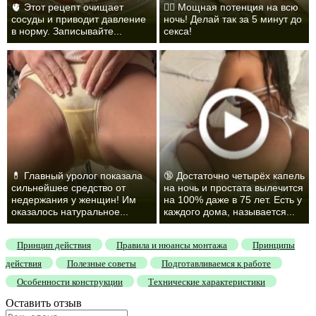
🫀 Этот рецепт очищает
❤️‍🔥 Мощная потенция на всю
сосуды и приводит давление
ночь! Делай так за 5 минут до
в норму. Записывайте...
секса!
💊 Главный уролог показала
🔞 Достаточно четырёх капель
сильнейшее средство от
на ночь и простата вылечится
недержания у женщин! Им
на 100% даже в 75 лет. Есть у
оказалось натуральное...
каждого дома, называется...
Принцип действия
Правила и нюансы монтажа
Принципы
действия
Полезные советы
Подготавливаемся к работе
Особенности конструкции
Технические характеристики
Оставить отзыв