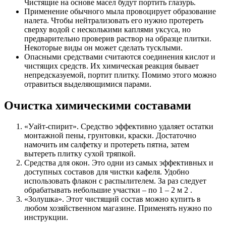
Чистящие на основе масел будут портить глазурь.
Применение обычного мыла провоцирует образование
налета. Чтобы нейтрализовать его нужно протереть
сверху водой с несколькими каплями уксуса, но
предварительно проверив раствор на образце плитки.
Некоторые виды он может сделать тусклыми.
Опасными средствами считаются соединения кислот и
чистящих средств. Их химическая реакция бывает
непредсказуемой, портит плитку. Помимо этого можно
отравиться выделяющимися парами.
Очистка химическими составами
«Уайт-спирит». Средство эффективно удаляет остатки
монтажной пены, грунтовки, краски. Достаточно
намочить им салфетку и протереть пятна, затем
вытереть плитку сухой тряпкой.
Средства для окон. Это одни из самых эффективных и
доступных составов для чистки кафеля. Удобно
использовать флакон с распылителем. За раз следует
обрабатывать небольшие участки – по 1 – 2 м 2 .
«Золушка». Этот чистящий состав можно купить в
любом хозяйственном магазине. Применять нужно по
инструкции.