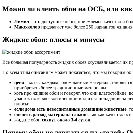
Можно ли клеить обои на ОСБ, или как
Лимил
– это доступные цены, приемлемое качество и бол
Макс-колор
предлагает уже более 250 вариантов жидких 
Жидкие обои: плюсы и минусы
Все большая популярность жидких обоев обуславливается их 
По всем этим описаниям может показаться, что мы говорим об
цена
– хоть с каждым годом данный материал становится 
приобретать более традиционные материалы;
хоть про жидкие обои и говорят, что они влагостойкие, в
участок потерял свой внешний вид из-за попадания на не
плюсы;
если дома есть невоспитанные домашние животные
, т
о
ценить расход материала сложно
, так как качество ос
жидкие обои
сохнут около 3-4 суток
.
Почему обои не держаться на «голой» 