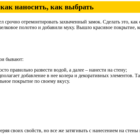
как наносить, как выбрать
ел срочно отремонтировать захваченный замок. Сделать это, как
лковое полотно и добавили муку. Вышло красивое покрытие, к
ои бывают:
сто правильно развести водой, а далее – нанести на стену;
едполагает добавление в нее колера и декоративных элементов. 
льное покрытие по своему вкусу.
еряя своих свойств, но все же затягивать с нанесением на стены