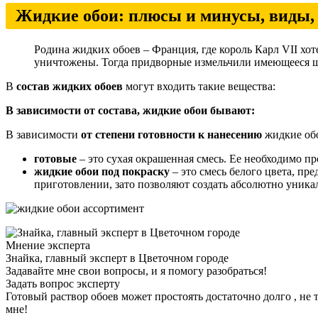
Жидкие обои: плюсы и минусы, виды, 
Родина жидких обоев – Франция, где король Карл VII хот
уничтожены. Тогда придворные измельчили имеющееся ше
В
состав жидких обоев
могут входить такие вещества:
В зависимости от состава, жидкие обои бывают:
В зависимости
от степени готовности к нанесению
жидкие об
готовые
– это сухая окрашенная смесь. Ее необходимо про
жидкие обои под покраску
– это смесь белого цвета, пр
приготовлении, зато позволяют создать абсолютно уника
Мнение эксперта
Знайка, главный эксперт в Цветочном городе
Задавайте мне свои вопросы, и я помогу разобраться!
Задать вопрос эксперту
Готовый раствор обоев может простоять достаточно долго , не т
мне!