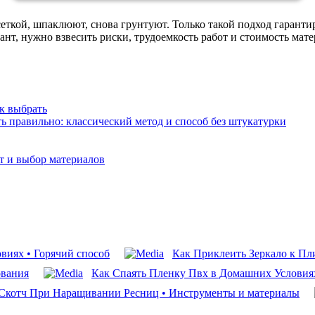
ткой, шпаклюют, снова грунтуют. Только такой подход гаранти
нт, нужно взвесить риски, трудоемкость работ и стоимость мате
к выбрать
ь правильно: классический метод и способ без штукатурки
т и выбор материалов
иях • Горячий способ
Как Приклеить Зеркало к Пл
ования
Как Спаять Пленку Пвх в Домашних Условия
Скотч При Наращивании Ресниц • Инструменты и материалы