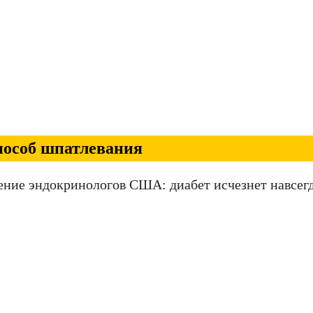
пособ шпатлевания
ение эндокринологов США: диабет исчезнет навсегд