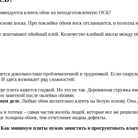
комендуется клеить обои на неподготовленную ОСБ?
снове воска. При поклейке обоев воск отслаивается, и полотна 
ые впитывают обойный клей. Количество клейкой массы между о
ется довольно-таки проблематичной и трудоемкой. Если снаруж
И здесь возникает ряд сложностей:
е плита кажется гладкой. Но это не так. Деревянная стружка им
нно заметной после оклейки обоями.
мом деле.
Любые обои желательно клеить на белую основу. Она д
 и потеки – самая частая жалоба людей, которые все же решили
е толщина обоев, тем отчетливее видны дефекты.
 Как минимум плиты нужно зачистить и прогрунтовать влаг