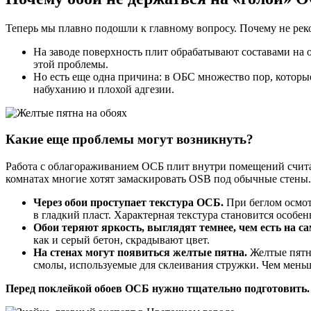
Теперь мы плавно подошли к главному вопросу. Почему не ре
На заводе поверхность плит обрабатывают составами на о
этой проблемы.
Но есть еще одна причина: в ОБС множество пор, котор
набуханию и плохой адгезии.
Какие еще проблемы могут возникнуть?
Работа с облагораживанием ОСБ плит внутри помещений счита
комнатах многие хотят замаскировать OSB под обычные стены. 
Через обои проступает текстура ОСБ.
При беглом осмотр
в гладкий пласт. Характерная текстура становится особе
Обои теряют яркость, выглядят темнее, чем есть на са
как и серый бетон, скрадывают цвет.
На стенах могут появиться желтые пятна.
Желтые пятна
смолы, используемые для склеивания стружки. Чем меньш
Перед поклейкой обоев ОСБ нужно тщательно подготовить.