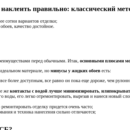
 наклеить правильно: классический мето
ее сотни вариантов отделки;
обоев, качество достойное.
преимуществами перед обычными. Итак,
основными плюсами мо
 идеальном материале, но
минусы у жидких обоев
есть:
все более доступным, все равно он пока еще дороже, чем рулонн
се же
контакты с водой лучше минимизировать
,
или
покрыват
го воды, его легко отремонтировать, вырезав и нанеся новый сло
о ремонтировать отделку придется очень часто;
нования и техника нанесения сильно отличаются;
ОСБ?