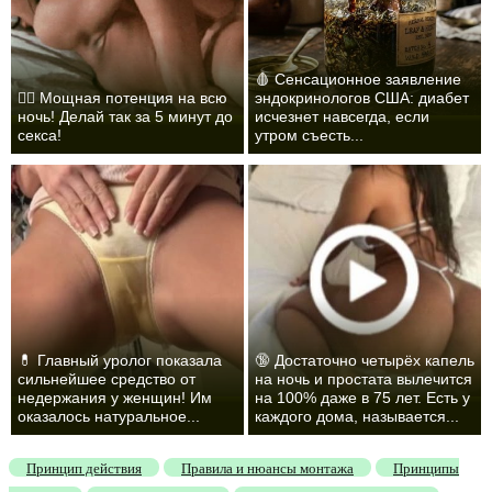
🩸 Сенсационное заявление
❤️‍🔥 Мощная потенция на всю
эндокринологов США: диабет
ночь! Делай так за 5 минут до
исчезнет навсегда, если
секса!
утром съесть...
💊 Главный уролог показала
🔞 Достаточно четырёх капель
сильнейшее средство от
на ночь и простата вылечится
недержания у женщин! Им
на 100% даже в 75 лет. Есть у
оказалось натуральное...
каждого дома, называется...
Принцип действия
Правила и нюансы монтажа
Принципы