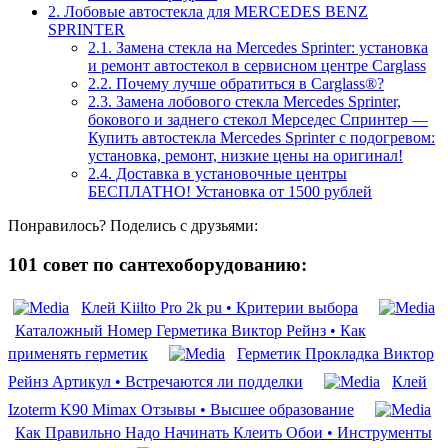
2.
Лобовые автостекла для MERCEDES BENZ
SPRINTER
2.1.
Замена стекла на Mercedes Sprinter: установка
и ремонт автостекол в сервисном центре Carglass
2.2.
Почему лучше обратиться в Carglass®?
2.3.
Замена лобового стекла Mercedes Sprinter,
бокового и заднего стекол Мерседес Спринтер —
Купить автостекла Mercedes Sprinter с подогревом:
установка, ремонт, низкие цены на оригинал!
2.4.
Доставка в установочные центры
БЕСПЛАТНО! Установка от 1500 рублей
Понравилось? Поделись с друзьями:
101 совет по сантехоборудованию:
Клей Kiilto Pro 2k pu • Критерии выбора
Каталожный Номер Герметика Виктор Рейнз • Как
применять герметик
Герметик Прокладка Виктор
Рейнз Артикул • Встречаются ли подделки
Клей
Izoterm K90 Mimax Отзывы • Высшее образование
Как Правильно Надо Начинать Клеить Обои • Инструменты