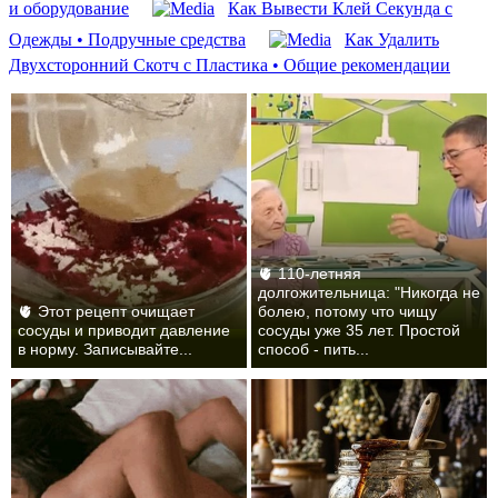
и оборудование
Как Вывести Клей Секунда с
Одежды • Подручные средства
Как Удалить
Двухсторонний Скотч с Пластика • Общие рекомендации
🫀 110-летняя
долгожительница: "Никогда не
🫀 Этот рецепт очищает
болею, потому что чищу
сосуды и приводит давление
сосуды уже 35 лет. Простой
в норму. Записывайте...
способ - пить...