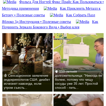
Фольга Для Ногтей Фикс Прайс Как Пользоваться •
Методика применения
Как Приклеить Металл к
Бетону • Полезные советы
Как Собрать Пазл
Яблоко 3д Инструкция • Полезные советы
Как
Починить Зеркало Бокового Вида • Выбор клея
🫀 110-летняя
🩸 Сенсационное заявление
долгожительница: "Никогда не
эндокринологов США: диабет
болею, потому что чищу
исчезнет навсегда, если
сосуды уже 35 лет. Простой
утром съесть...
способ - пить...