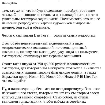
наощупь.
Тем, кто хочет что-нибудь подешевле, подойдут вот такие
чехлы. Они выполнены целиком из поликарбоната, но зато
уникальны текстурой задней части. Помимо того, что на неё
нанесены репродукции картин художников с мировым
именем, они ещё и объёмные.
Чехлы с картинами Ван Гога — одни из самых недорогих
Этот объём незначительный, исполненный в виде
микроскопических возвышений, но очень приятный
тактильно, потому что массирует руку, когда вы пользуетесь
смартфоном, стимулируя все нервные окончания.
Стоит такая штука от 250 до 300 рублей в зависимости от
смартфона, для которого вы выбираете этот чехол. В качестве
совместимых указаны многие флагманске модели, а также
бюджетки вроде Honor 10i, Honor 20 и Huawei P40 Lite. Так
что выбирайте.
Ну, и напоследок пробежимся по псевдопремиуму. Это чехол
из закалённого стекла, который станет как бы вторым слоем
корпуса для вашего смартфона. Само собой, из стекла
выполнен только задник, чтобы избежать серьёзных