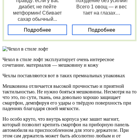
правду: если у вас
похудение без усилий!
диабет, не пейте
Всего 1 овощ — и вес
метформин! Сбивает
тает на глазах…
сахар обычный...
Подробнее
Подробнее
Чехол в стиле лофт эксплуатирует очень интересное
сочетание. материалов — мешковину и кожу
Чехлы поставляются вот в таких премиальных упаковках
Мешковина отличается высокой прочностью и приятной
тактильностью. Не нужно бояться мешковины. Несмотря на то
что это, по сути, ткань, она довольно хорошо защищает
смартфон, демпфируя его удары о твёрдую поверхность при
падениях благодаря своей мягкости.
Но особо круто, что внутрь корпуса уже зашит магнит,
который позволит крепить смартфон на приборную панель
автомобиля на приспособленном для этого держателе. При
этом сам держатель может быть абсолютно любым и от