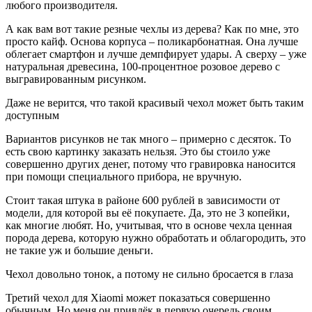
любого производителя.
А как вам вот такие резные чехлы из дерева? Как по мне, это
просто кайф. Основа корпуса – поликарбонатная. Она лучше
облегает смартфон и лучше демпфирует удары. А сверху – уже
натуральная древесина, 100-процентное розовое дерево с
выгравированным рисунком.
Даже не верится, что такой красивый чехол может быть таким
доступным
Вариантов рисунков не так много – примерно с десяток. То
есть свою картинку заказать нельзя. Это бы стоило уже
совершенно других денег, потому что гравировка наносится
при помощи специального прибора, не вручную.
Стоит такая штука в районе 600 рублей в зависимости от
модели, для которой вы её покупаете. Да, это не 3 копейки,
как многие любят. Но, учитывая, что в основе чехла ценная
порода дерева, которую нужно обработать и облагородить, это
не такие уж и большие деньги.
Чехол довольно тонок, а потому не сильно бросается в глаза
Третий чехол для Xiaomi может показаться совершенно
обычным. Но меня он привлёк в первую очередь своим