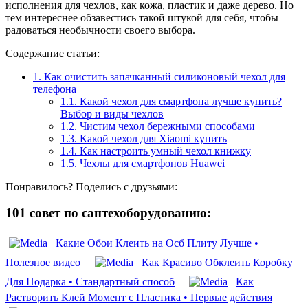
исполнения для чехлов, как кожа, пластик и даже дерево. Но
тем интереснее обзавестись такой штукой для себя, чтобы
радоваться необычности своего выбора.
Содержание статьи:
1.
Как очистить запачканный силиконовый чехол для
телефона
1.1.
Какой чехол для смартфона лучше купить?
Выбор и виды чехлов
1.2.
Чистим чехол бережными способами
1.3.
Какой чехол для Xiaomi купить
1.4.
Как настроить умный чехол книжку
1.5.
Чехлы для смартфонов Huawei
Понравилось? Поделись с друзьями:
101 совет по сантехоборудованию:
Какие Обои Клеить на Осб Плиту Лучше •
Полезное видео
Как Красиво Обклеить Коробку
Для Подарка • Стандартный способ
Как
Растворить Клей Момент с Пластика • Первые действия